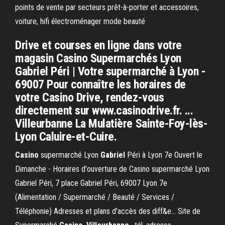
points de vente par secteurs prêt-à-porter et accessoires,
voiture, hifi électroménager mode beauté
Drive et courses en ligne dans votre
magasin Casino Supermarchés Lyon
Gabriel Péri | Votre supermarché à Lyon -
69007 Pour connaître les horaires de
votre Casino Drive, rendez-vous
directement sur www.casinodrive.fr. ...
Villeurbanne La Mulatière Sainte-Foy-lès-
Lyon Caluire-et-Cuire.
Casino
supermarché Lyon
Gabriel
Péri à Lyon 7e Ouvert le
Dimanche - Horaires d'ouverture de Casino supermarché Lyon
Gabriel Péri, 7 place Gabriel Péri, 69007 Lyon 7e
(Alimentation / Supermarché / Beauté / Services /
Téléphonie) Adresses et plans d'accès des diff&e... Site de