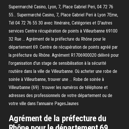
Supermarché Casino, Lyon, 7, Place Gabriel Peri, 04 72 76
55... Supermarché Casino, 7, Place Gabriel Peri à Lyon 7Eme,
Tél 04 72 76 55 30 avec Itinéraire, Catégories et D'autres
services Centre récupération de points à Villeurbanne 69100
32 Rue ... Agrément de la préfecture du Rhône pour le
département 69. Centre de récupération de points agréé par
la préfecture du Rhône. Agrément R1706900020 délivré pour
l'organisation d'un stage de sensibilisation à la sécurité
routière dans la ville de Villeurbanne. Où acheter une robe de
soirée à Villeurbanne, trouver une ... Robe de soirée à
Villeurbanne (69) : trouver les numéros de téléphone et
adresses des professionnels de votre département ou de
votre ville dans l'annuaire PagesJaunes
Agrément de la préfecture du
Rhône pour le département 69.