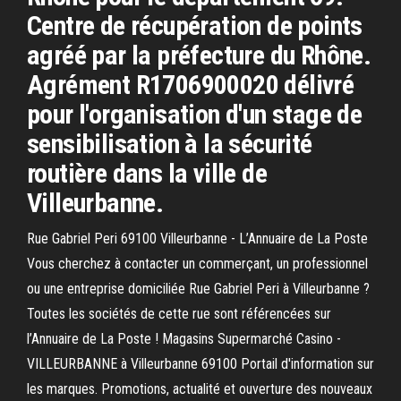
Centre de récupération de points
agréé par la préfecture du Rhône.
Agrément R1706900020 délivré
pour l'organisation d'un stage de
sensibilisation à la sécurité
routière dans la ville de
Villeurbanne.
Rue Gabriel Peri 69100 Villeurbanne - L’Annuaire de La Poste
Vous cherchez à contacter un commerçant, un professionnel
ou une entreprise domiciliée Rue Gabriel Peri à Villeurbanne ?
Toutes les sociétés de cette rue sont référencées sur
l’Annuaire de La Poste ! Magasins Supermarché Casino -
VILLEURBANNE à Villeurbanne 69100 Portail d'information sur
les marques. Promotions, actualité et ouverture des nouveaux