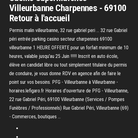
Villeurbanne Charpennes - 69100
Retour à l'accueil
Permis malin villeurbanne, 32 rue gabriel peri ... 32 rue Gabriel
péri entrée parking casino secteur charpennes 69100
villeurbanne 1 HEURE OFFERTE pour un forfait minimum de 10
heures, valable jusqu'au 25 Juin !!!!! Inscrit en auto école,
élève en candidat libre ou tout simplement titulaire du permis
de conduire, je vous donne RDV en agence afin de faire le
point sur vos besoins. PFG - Villeurbanne à Villeurbanne -
horaires.lefigaro.fr Horaires d'ouverture de PFG - Villeurbanne,
22 rue Gabriel Péri, 69100 Villeurbanne (Services / Pompes
Funèbres / Professionnels) Rue Gabriel Péri, Villeurbanne (69)
- Commerces, boutiques ...