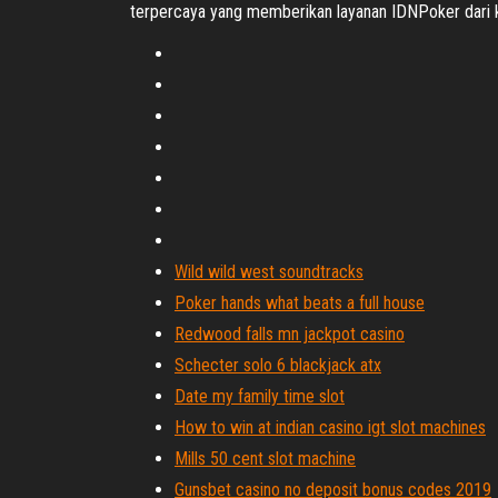
terpercaya yang memberikan layanan IDNPoker dari ke
Wild wild west soundtracks
Poker hands what beats a full house
Redwood falls mn jackpot casino
Schecter solo 6 blackjack atx
Date my family time slot
How to win at indian casino igt slot machines
Mills 50 cent slot machine
Gunsbet casino no deposit bonus codes 2019