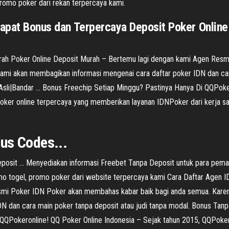
romo poker dari rekan terpercaya kami.
Dapat Bonus dan Terpercaya Deposit Poker Online
rah Poker Online Deposit Murah – Bertemu lagi dengan kami Agen Resm
kami akan membagikan informasi mengenai cara daftar poker IDN dan car
sli|Bandar ... Bonus Freechip Setiap Minggu? Pastinya Hanya Di QQPoke
Poker online terpercaya yang memberikan layanan IDNPoker dari kerja s
us
Codes...
posit ... Menyediakan informasi Freebet Tanpa Deposit untuk para pemai
omo togel, promo poker dari website terpercaya kami Cara Daftar Agen
mi Poker IDN Poker akan membahas kabar baik bagi anda semua. Karena
 dan cara main poker tanpa deposit atau judi tanpa modal. Bonus Tanpa
 QQPokeronline! QQ Poker Online Indonesia – Sejak tahun 2015, QQPokero