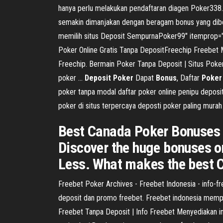
hanya perlu melakukan pendaftaran diagen Poker338
semakin dimanjakan dengan beragam bonus yang diber
memilih situs Deposit SempurnaPoker99" itemprop=
Poker Online Gratis Tanpa DepositFreechip Freebet 
Freechip. Bermain Poker Tanpa Deposit | Situs Po
poker …
Deposit Poker
Dapat
Bonus
, Daftar
Poker
poker tanpa modal daftar poker online penipu depos
poker di situs terpercaya deposti poker paling murah
Best Canada Poker Bonuses 
Discover the huge bonuses o
Less. What makes the best C
Freebet Poker Archives - Freebet Indonesia - info-f
deposit dan promo freebet. Freebet indonesia memper
Freebet Tanpa Deposit | Info Freebet Menyediakan i