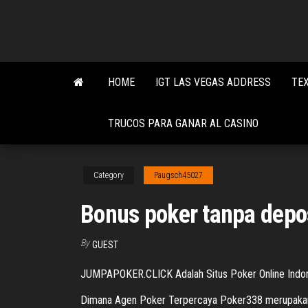
Skip
to
the
content
HOME
IGT LAS VEGAS ADDRESS
TE
TRUCOS PARA GANAR AL CASINO
Category
Paugsch45027
Bonus poker tanpa depos
By
GUEST
JUMPAPOKER.CLICK Adalah Situs Poker Online Indo
Dimana Agen Poker Terpercaya Poker338 merupakan sal